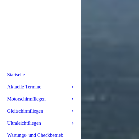
Startseite
Aktuelle Termine
Motorschirmfliegen
Gleitschirmfliegen
Ultraleichtfliegen
Wartungs- und Checkbetrieb